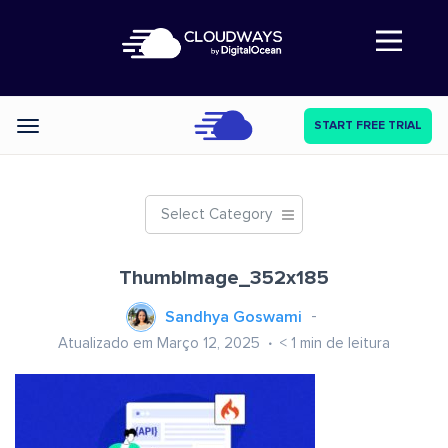
Abre a navegação
START FREE TRIAL
Categories
Select Category
ThumbImage_352x185
Sandhya Goswami
Atualizado em Março 12, 2025
< 1
min de leitura