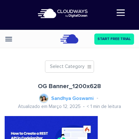
Abre a navegação
START FREE TRIAL
Categories
Select Category
OG Banner_1200x628
Sandhya Goswami
Atualizado em Março 12, 2025
< 1
min de leitura