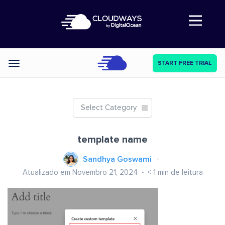
Abre a navegação
START FREE TRIAL
Categories
Select Category
template name
Sandhya Goswami
Atualizado em Novembro 21, 2024
< 1
min de leitura