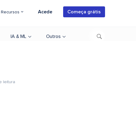
Acede
Começa grátis
Recursos
IA & ML
Outros
e leitura