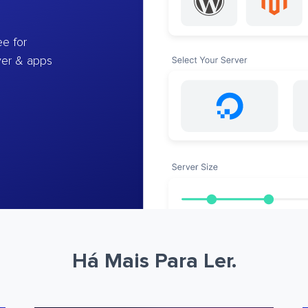
e for
ver & apps
Há Mais Para Ler.