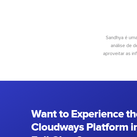
Sandhya é uma
análise de 
aproveitar as 
Want to Experience th
Cloudways Platform in