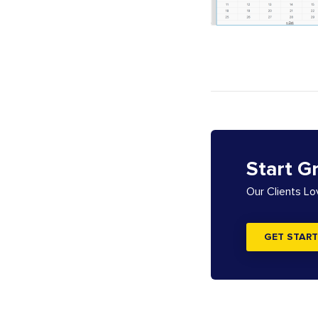
Start G
Our Clients L
GET START