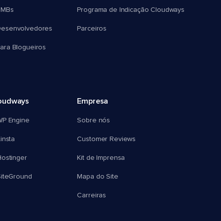
SMBs
Programa de Indicação Cloudways
esenvolvedores
Parceiros
ra Blogueiros
oudways
Empresa
WP Engine
Sobre nós
insta
Customer Reviews
ostinger
Kit de Imprensa
SiteGround
Mapa do Site
Carreiras