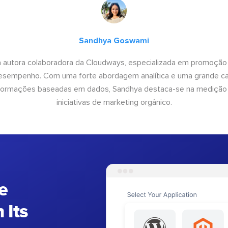
Sandhya Goswami
 autora colaboradora da Cloudways, especializada em promoção
desempenho. Com uma forte abordagem analítica e uma grande c
informações baseadas em dados, Sandhya destaca-se na medição
iniciativas de marketing orgânico.
e
 Its