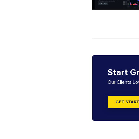
Start G
Our Clients L
GET START