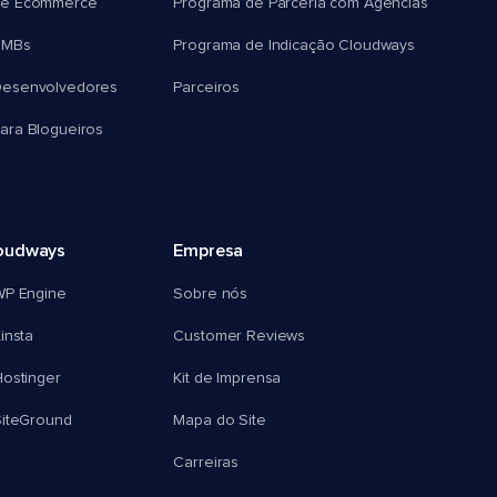
e Ecommerce
Programa de Parceria com Agências
SMBs
Programa de Indicação Cloudways
esenvolvedores
Parceiros
ra Blogueiros
oudways
Empresa
WP Engine
Sobre nós
insta
Customer Reviews
ostinger
Kit de Imprensa
SiteGround
Mapa do Site
Carreiras