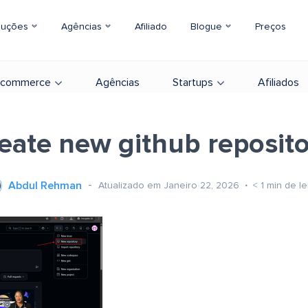
luções
Agências
Afiliado
Blogue
Preços
-commerce
Agências
Startups
Afiliados
eate new github reposit
Abdul Rehman
Atualizado em Janeiro 22, 2026
< 1
min de le