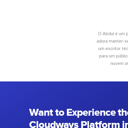
O Abdul é um pr
adora manter-se
um escritor té
para um públic
nuvem at
Want to Experience th
Cloudways Platform in