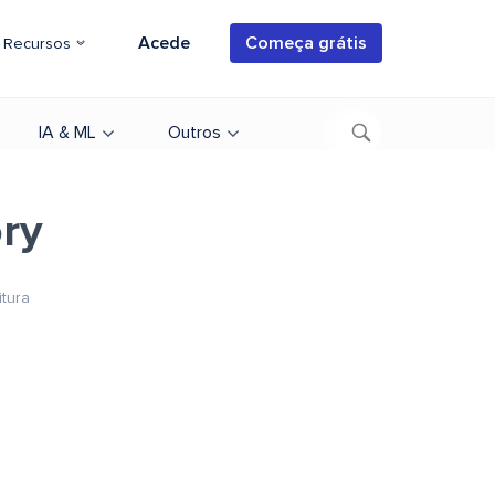
Acede
Começa grátis
Recursos
IA & ML
Outros
ory
itura