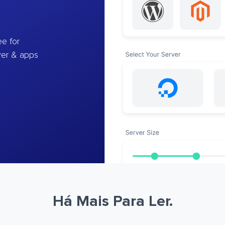
e for
ver & apps
Há Mais Para Ler.