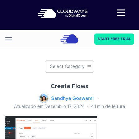
Abre a navegação
START FREE TRIAL
Categories
Select Category
Create Flows
Sandhya Goswami
Atualizado em Dezembro 17, 2024
< 1
min de leitura