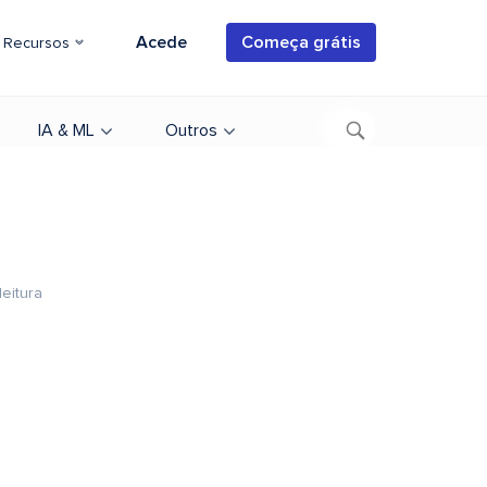
Acede
Começa grátis
Recursos
IA & ML
Outros
leitura