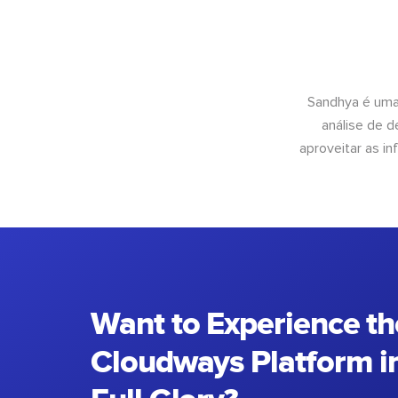
Sandhya é uma
análise de 
aproveitar as 
Want to Experience th
Cloudways Platform in