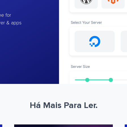
e for
ver & apps
Há Mais Para Ler.