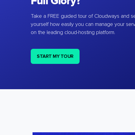
Full Glory?
Take a FREE guided tour of Cloudways and se
yourself how easily you can manage your ser
on the leading cloud-hosting platform.
START MY TOUR