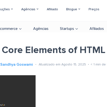
luções
Agências
Afiliado
Blogue
Preços
-commerce
Agências
Startups
Afiliados
Core Elements of HTML
Sandhya Goswami
Atualizado em Agosto 15, 2025
< 1
min de 