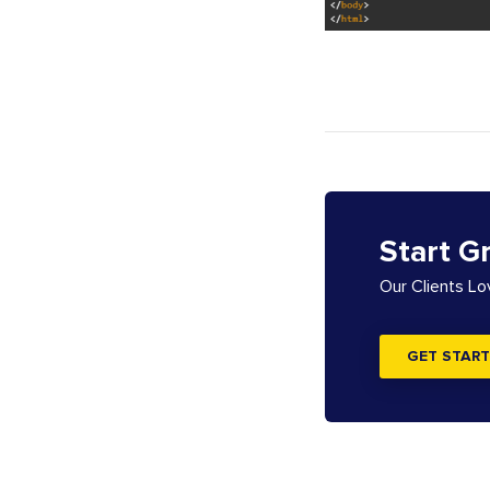
Start G
Our Clients L
GET START