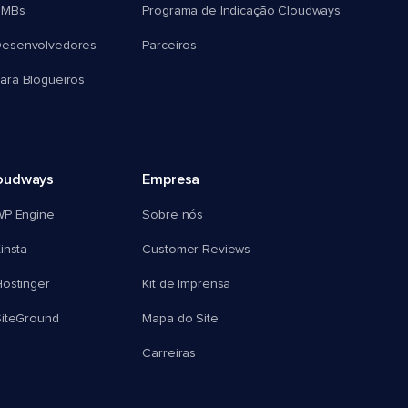
SMBs
Programa de Indicação Cloudways
esenvolvedores
Parceiros
ra Blogueiros
oudways
Empresa
WP Engine
Sobre nós
insta
Customer Reviews
ostinger
Kit de Imprensa
SiteGround
Mapa do Site
Carreiras