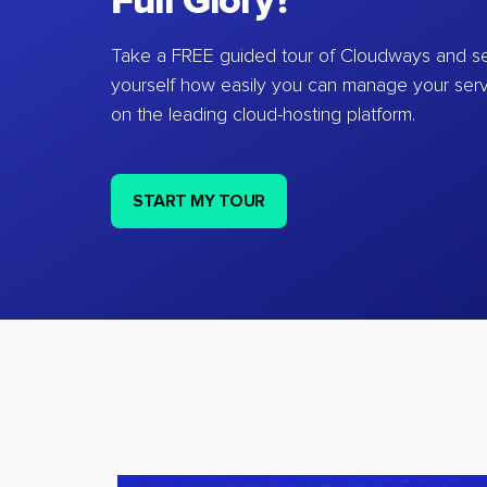
Full Glory?
Take a FREE guided tour of Cloudways and se
yourself how easily you can manage your ser
on the leading cloud-hosting platform.
START MY TOUR