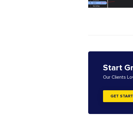
Start G
Our Clients L
GET START