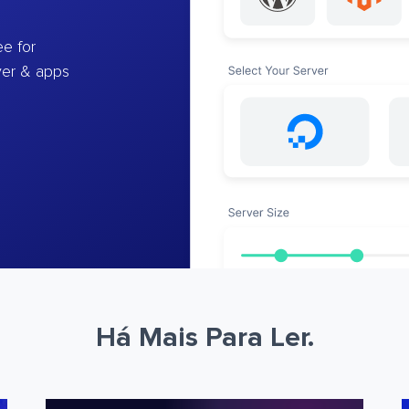
e for
ver & apps
Há Mais Para Ler.