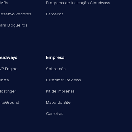
SMBs
Programa de Indicação Cloudways
esenvolvedores
Parceiros
ra Blogueiros
oudways
Empresa
WP Engine
Sobre nós
insta
Customer Reviews
ostinger
Kit de Imprensa
SiteGround
Mapa do Site
Carreiras