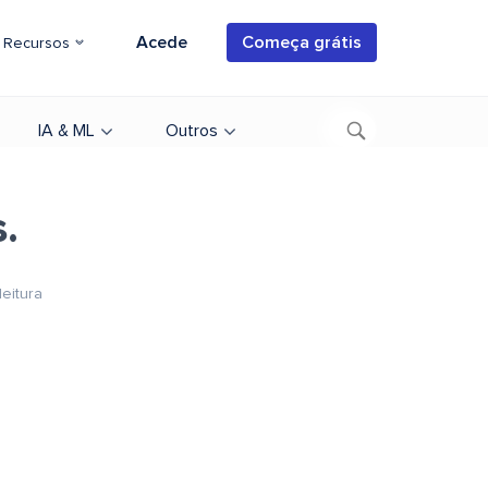
Acede
Começa grátis
Recursos
IA & ML
Outros
.
leitura