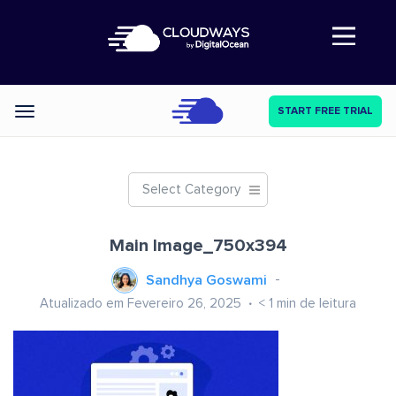
Abre a navegação
START FREE TRIAL
Categories
Select Category
Main Image_750x394
Sandhya Goswami
Atualizado em Fevereiro 26, 2025
< 1
min de leitura