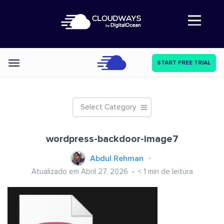
Abre a navegação
START FREE TRIAL
Categories
Select Category
wordpress-backdoor-image7
Abdul Rehman
Atualizado em Abril 27, 2026
< 1
min de leitura