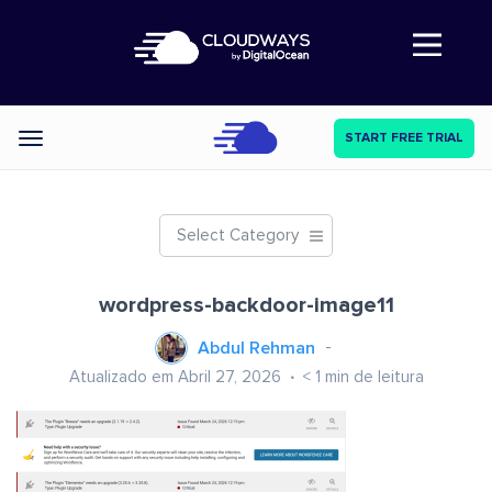
Abre a navegação
START FREE TRIAL
Categories
Select Category
wordpress-backdoor-image11
Abdul Rehman
Atualizado em Abril 27, 2026
< 1
min de leitura