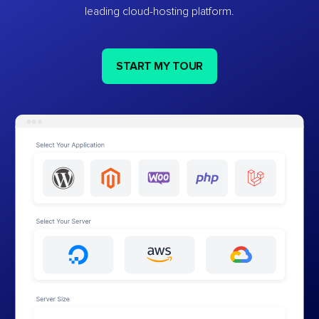
leading cloud-hosting platform.
START MY TOUR