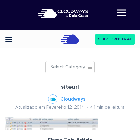
Abre a navegação
START FREE TRIAL
Categories
Select Category
siteurl
Cloudways
Atualizado em Fevereiro 12, 2014
< 1
min de leitura