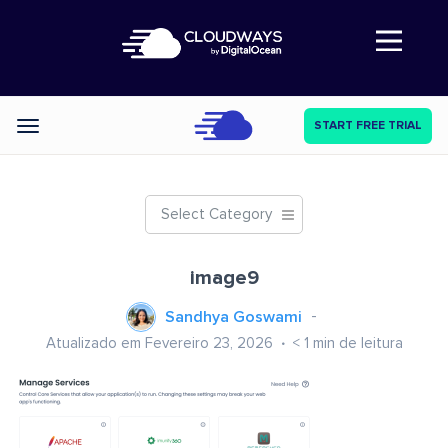
Abre a navegação
START FREE TRIAL
Categories
Select Category
image9
Sandhya Goswami
Atualizado em Fevereiro 23, 2026
< 1
min de leitura