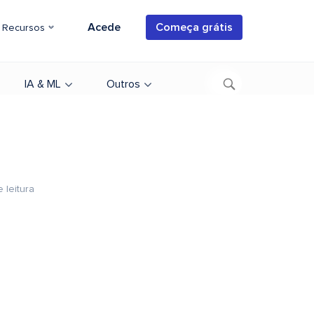
Acede
Começa grátis
Recursos
IA & ML
Outros
 leitura