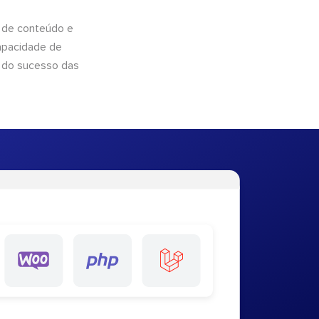
 de conteúdo e
apacidade de
 do sucesso das