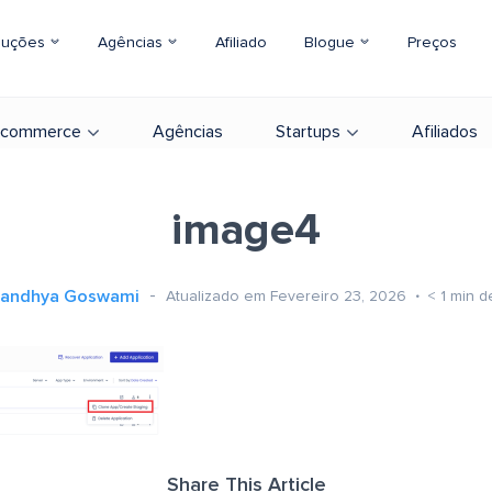
luções
Agências
Afiliado
Blogue
Preços
-commerce
Agências
Startups
Afiliados
image4
andhya Goswami
Atualizado em Fevereiro 23, 2026
< 1
min de
Share This Article