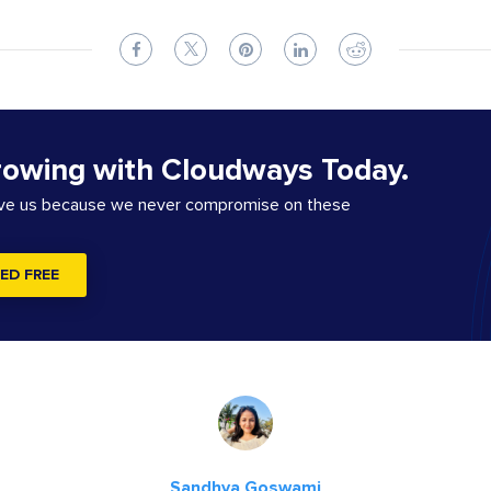
rowing with Cloudways Today.
ove us because we never compromise on these
ED FREE
Sandhya Goswami