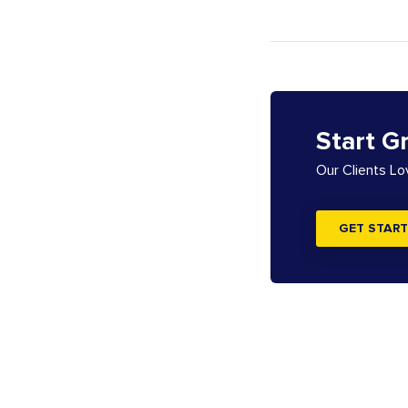
Start G
Our Clients L
GET START