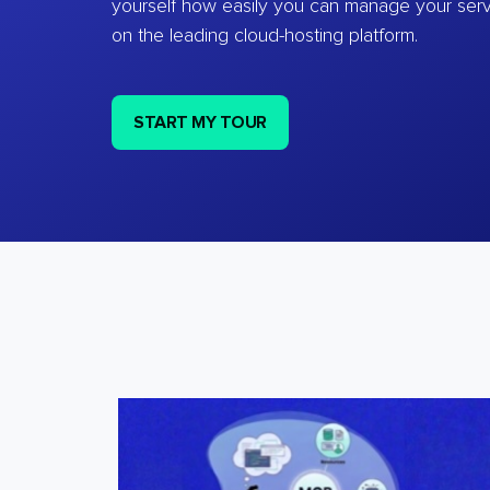
yourself how easily you can manage your ser
on the leading cloud-hosting platform.
START MY TOUR