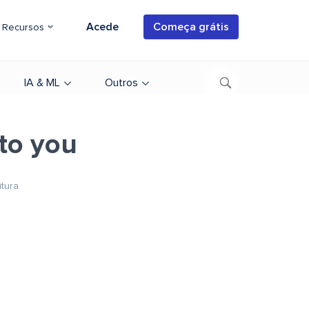
Acede
Começa grátis
Recursos
IA & ML
Outros
 to you
itura