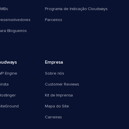
SMBs
Programa de Indicação Cloudways
esenvolvedores
Parceiros
ra Blogueiros
oudways
Empresa
WP Engine
Sobre nós
insta
Customer Reviews
ostinger
Kit de Imprensa
SiteGround
Mapa do Site
Carreiras