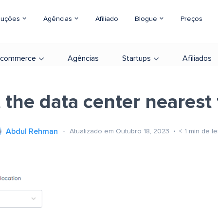
luções
Agências
Afiliado
Blogue
Preços
-commerce
Agências
Startups
Afiliados
 the data center nearest
Abdul Rehman
Atualizado em Outubro 18, 2023
< 1
min de le