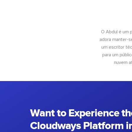
O Abdul é um pr
adora manter-se
um escritor té
para um públic
nuvem at
Want to Experience th
Cloudways Platform in