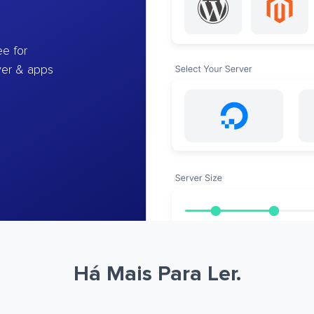
e for
ver & apps
Há Mais Para Ler.