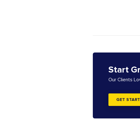
Start G
Our Clients L
GET START