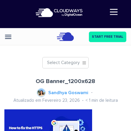
Abre a navegação
START FREE TRIAL
Categories
Select Category
OG Banner_1200x628
Sandhya Goswami
Atualizado em Fevereiro 23, 2026
< 1
min de leitura