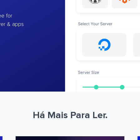
e for
ver & apps
Há Mais Para Ler.