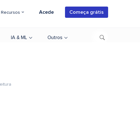
Acede
Começa grátis
Recursos
IA & ML
Outros
eitura