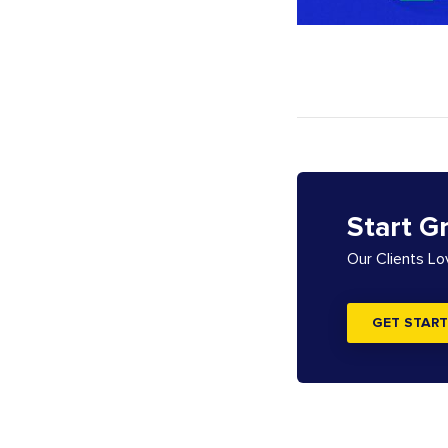
Start G
Our Clients L
GET START