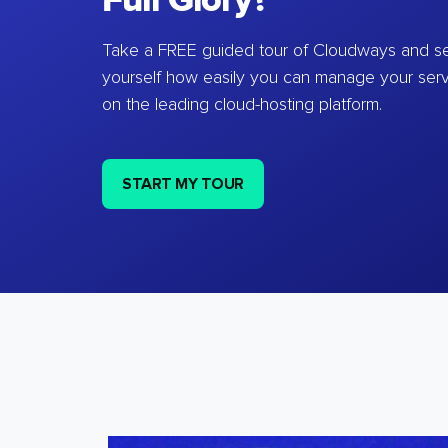
Full Glory?
Take a FREE guided tour of Cloudways and se
yourself how easily you can manage your ser
on the leading cloud-hosting platform.
START MY TOUR