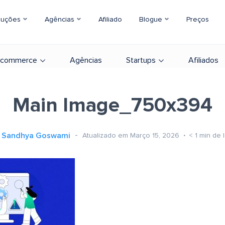
luções
Agências
Afiliado
Blogue
Preços
-commerce
Agências
Startups
Afiliados
Main Image_750x394
Sandhya Goswami
Atualizado em Março 15, 2026
< 1
min de l