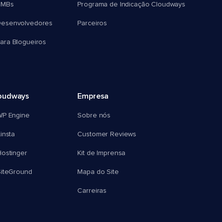
SMBs
Programa de Indicação Cloudways
esenvolvedores
Parceiros
ra Blogueiros
oudways
Empresa
WP Engine
Sobre nós
insta
Customer Reviews
ostinger
Kit de Imprensa
SiteGround
Mapa do Site
Carreiras