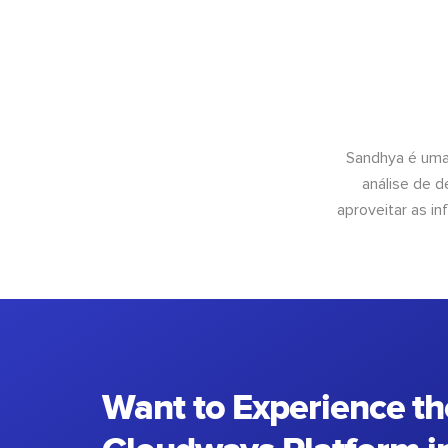
Sandhya é uma
análise de 
aproveitar as 
Want to Experience th