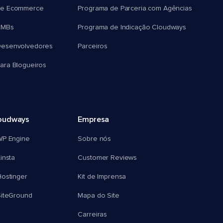
e Ecommerce
Programa de Parceria com Agências
SMBs
Programa de Indicação Cloudways
esenvolvedores
Parceiros
ra Blogueiros
oudways
Empresa
WP Engine
Sobre nós
insta
Customer Reviews
ostinger
Kit de Imprensa
SiteGround
Mapa do Site
Carreiras