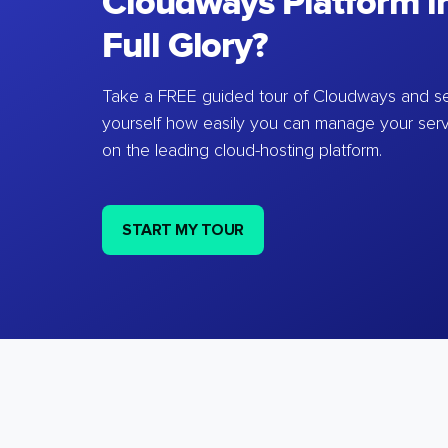
Cloudways Platform in
Full Glory?
Take a FREE guided tour of Cloudways and se
yourself how easily you can manage your ser
on the leading cloud-hosting platform.
START MY TOUR