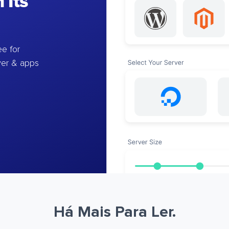
 Its
e for
ver & apps
Há Mais Para Ler.