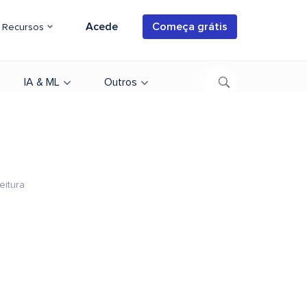
Acede
Começa grátis
Recursos
IA & ML
Outros
eitura