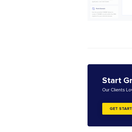
Start G
Our Clients L
GET START