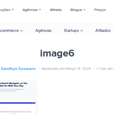
luções
Agências
Afiliado
Blogue
Preços
-commerce
Agências
Startups
Afiliados
image6
Sandhya Goswami
Atualizado em Março 15, 2026
< 1
min de l