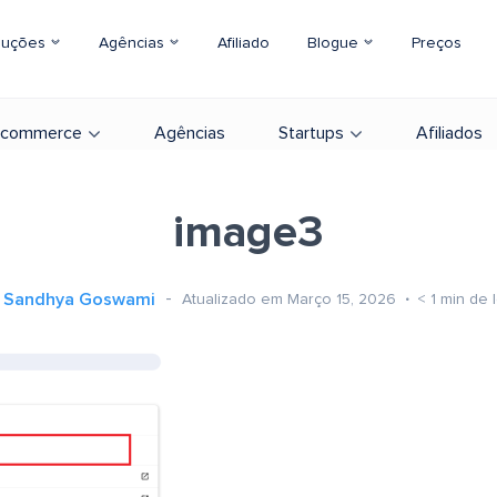
luções
Agências
Afiliado
Blogue
Preços
-commerce
Agências
Startups
Afiliados
image3
Sandhya Goswami
Atualizado em Março 15, 2026
< 1
min de l