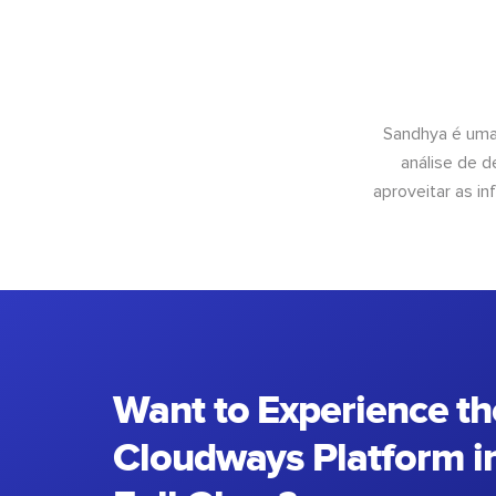
Sandhya é uma
análise de 
aproveitar as 
Want to Experience th
Cloudways Platform in