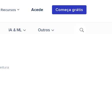
Acede
Começa grátis
Recursos
IA & ML
Outros
eitura