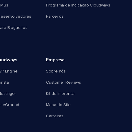
SMBs
Programa de Indicação Cloudways
esenvolvedores
Parceiros
ra Blogueiros
oudways
Empresa
WP Engine
Sobre nós
insta
Customer Reviews
ostinger
Kit de Imprensa
SiteGround
Mapa do Site
Carreiras