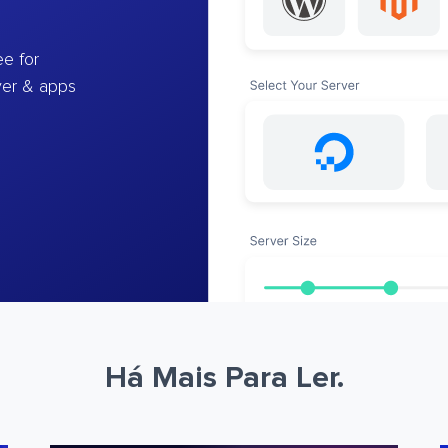
e for
ver & apps
Há Mais Para Ler.