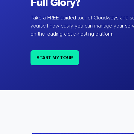
Full Glory?
Take a FREE guided tour of Cloudways and se
yourself how easily you can manage your ser
on the leading cloud-hosting platform.
START MY TOUR