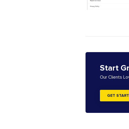
Start G
Our Clients L
GET START