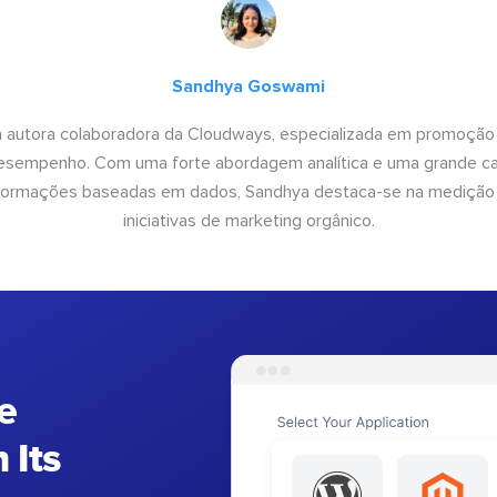
Sandhya Goswami
 autora colaboradora da Cloudways, especializada em promoção
desempenho. Com uma forte abordagem analítica e uma grande c
informações baseadas em dados, Sandhya destaca-se na medição
iniciativas de marketing orgânico.
e
 Its