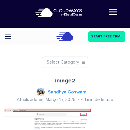
Abre a navegação
START FREE TRIAL
Categories
Select Category
image2
Sandhya Goswami
Atualizado em Março 15, 2026
< 1
min de leitura