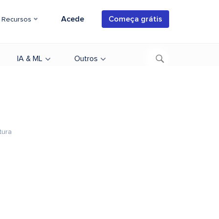
Acede
Começa grátis
Recursos
IA & ML
Outros
tura