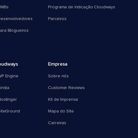
SMBs
Programa de Indicação Cloudways
esenvolvedores
Parceiros
ra Blogueiros
oudways
Empresa
WP Engine
Sobre nós
insta
Customer Reviews
ostinger
Kit de Imprensa
SiteGround
Mapa do Site
Carreiras