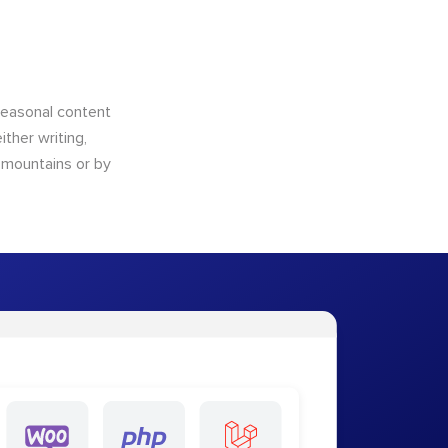
 seasonal content
ther writing,
e mountains or by