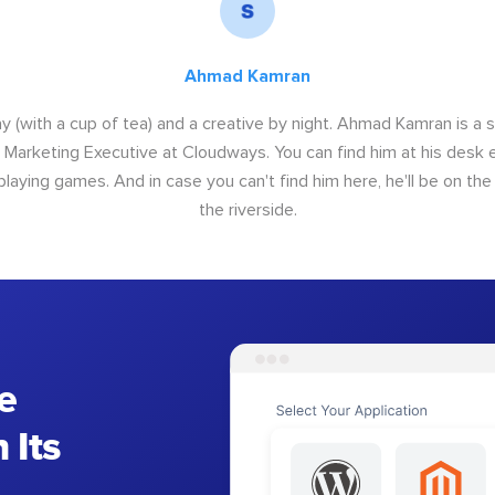
Ahmad Kamran
y (with a cup of tea) and a creative by night. Ahmad Kamran is a
r Marketing Executive at Cloudways. You can find him at his desk ei
 playing games. And in case you can't find him here, he'll be on th
the riverside.
e
 Its