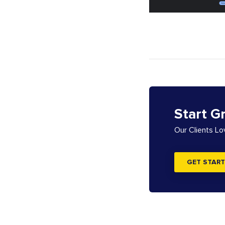
Start G
Our Clients L
GET START