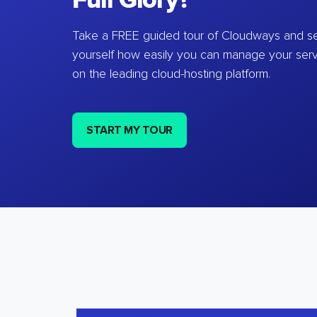
Full Glory?
Take a FREE guided tour of Cloudways and se
yourself how easily you can manage your ser
on the leading cloud-hosting platform.
START MY TOUR