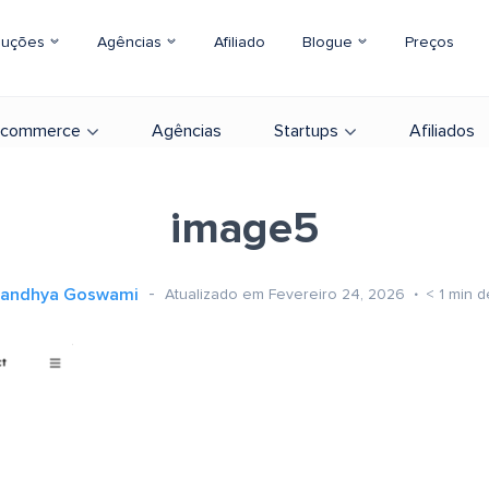
luções
Agências
Afiliado
Blogue
Preços
-commerce
Agências
Startups
Afiliados
image5
andhya Goswami
Atualizado em Fevereiro 24, 2026
< 1
min de