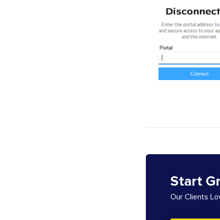
Start G
Our Clients L