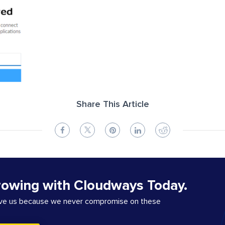
Share This Article
rowing with Cloudways Today.
ove us because we never compromise on these