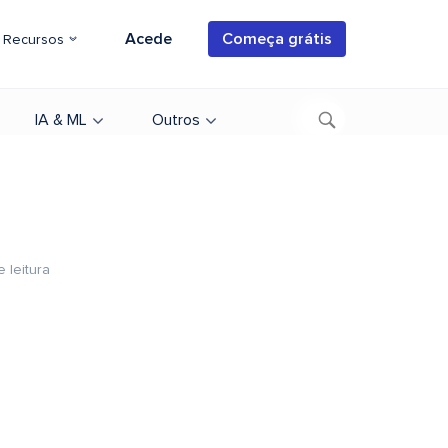
Acede
Começa grátis
Recursos
IA & ML
Outros
 leitura