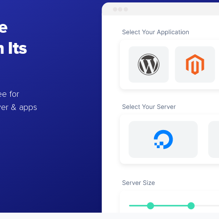
e
 Its
e for
ver & apps