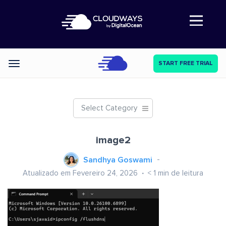
Abre a navegação
START FREE TRIAL
Categories
Select Category
image2
Sandhya Goswami
Atualizado em Fevereiro 24, 2026
< 1
min de leitura