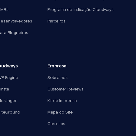
SMBs
Programa de Indicação Cloudways
esenvolvedores
Parceiros
ra Blogueiros
oudways
Empresa
WP Engine
Sobre nós
insta
Customer Reviews
ostinger
Kit de Imprensa
SiteGround
Mapa do Site
Carreiras