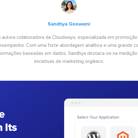
Sandhya Goswami
 autora colaboradora da Cloudways, especializada em promoção
desempenho. Com uma forte abordagem analítica e uma grande c
informações baseadas em dados, Sandhya destaca-se na medição
iniciativas de marketing orgânico.
e
 Its