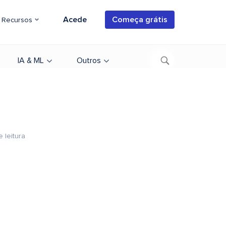
Acede
Começa grátis
Recursos
IA & ML
Outros
 leitura