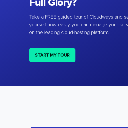
Full Glory?
Take a FREE guided tour of Cloudways and se
yourself how easily you can manage your ser
on the leading cloud-hosting platform.
START MY TOUR