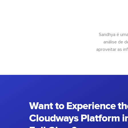
Sandhya é uma
análise de 
aproveitar as 
Want to Experience th
Cloudways Platform in