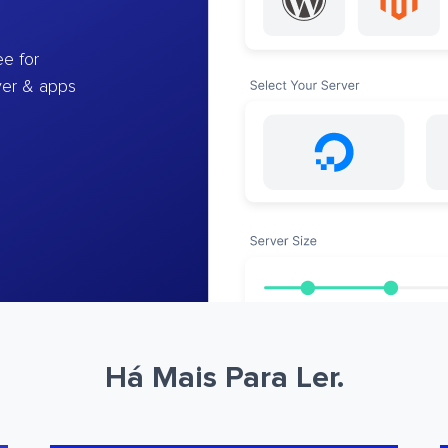
e for
ver & apps
Há Mais Para Ler.