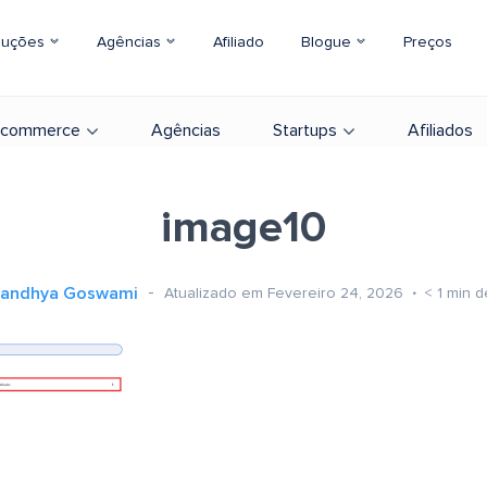
luções
Agências
Afiliado
Blogue
Preços
-commerce
Agências
Startups
Afiliados
image10
andhya Goswami
Atualizado em Fevereiro 24, 2026
< 1
min de