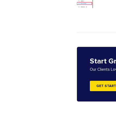
Start G
Our Clients L
GET START