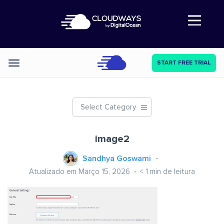
Abre a navegação
START FREE TRIAL
Categories
Select Category
image2
Sandhya Goswami
Atualizado em Março 15, 2026
< 1
min de leitura