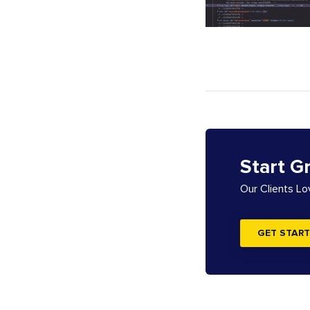
Start G
Our Clients L
GET START