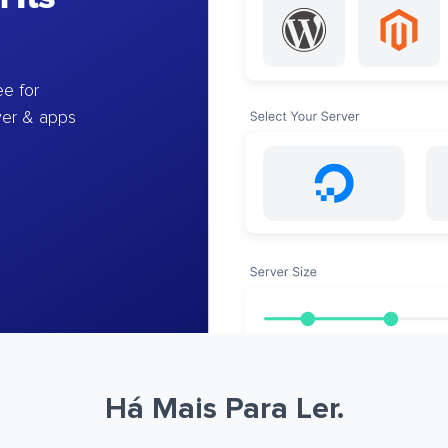
e for
ver & apps
Há Mais Para Ler.