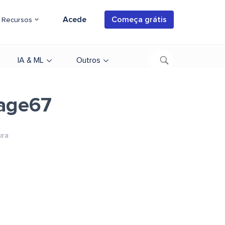
Acede
Começa grátis
Recursos
IA & ML
Outros
age67
ura