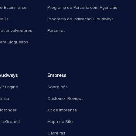
e Ecommerce
Programa de Parceria com Agências
SMBs
Programa de Indicação Cloudways
esenvolvedores
Parceiros
ra Blogueiros
oudways
Empresa
WP Engine
Sobre nós
insta
Customer Reviews
ostinger
Kit de Imprensa
SiteGround
Mapa do Site
Carreiras