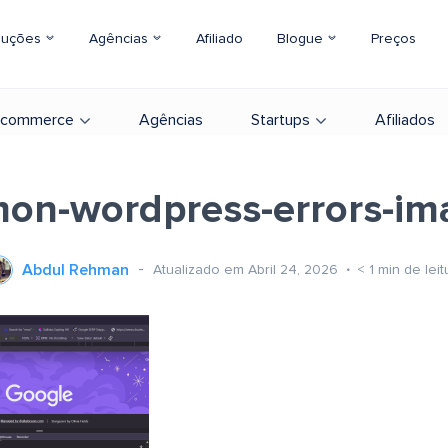
luções
Agências
Afiliado
Blogue
Preços
-commerce
Agências
Startups
Afiliados
on-wordpress-errors-im
Abdul Rehman
Atualizado em Abril 24, 2026
< 1
min de leit