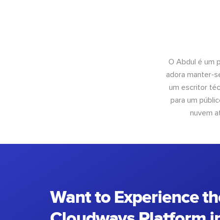
O Abdul é um pr
adora manter-se
um escritor té
para um públic
nuvem at
Want to Experience th
Cloudways Platform in