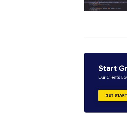
Start G
Our Clients L
GET START