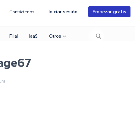
Iniciar sesión
Empezar gratis
Contáctenos
Filial
IaaS
Otros
age67
ura