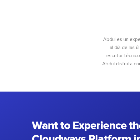
Abdul es un exper
al día de las 
escritor técnic
Abdul disfruta c
Want to Experience th
Cloudways Platform in