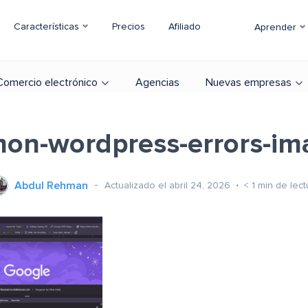
Características
Precios
Afiliado
Aprender
Comercio electrónico
Agencias
Nuevas empresas
on-wordpress-errors-im
Abdul Rehman
Actualizado el abril 24, 2026
< 1
min de lect