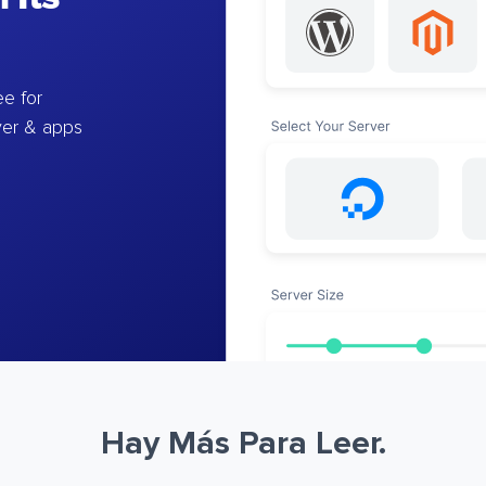
e for
ver & apps
Hay Más Para Leer.