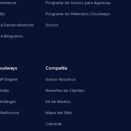
commerce
Programa de Socios para Agencias
MBs
Programa de Referidos Cloudways
ra Desarrolladores
Socios
ra Blogueros
oudways
Compañía
WP Engine
Sobre Nosotros
insta
Reseñas de Clientes
ostinger
Kit de Medios
SiteGround
Mapa del Sitio
Carreras