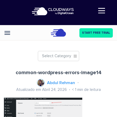
Abre a navegação
START FREE TRIAL
Categories
Select Category
common-wordpress-errors-image14
Abdul Rehman
Atualizado em Abril 24, 2026
< 1
min de leitura