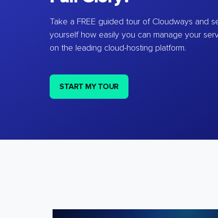
Take a FREE guided tour of Cloudways and se
yourself how easily you can manage your ser
on the leading cloud-hosting platform.
START MY TOUR