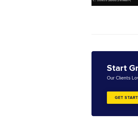
Start G
Our Clients L
GET START