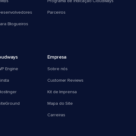
SMBs
Programa de Indicação Cloudways
esenvolvedores
Parceiros
ra Blogueiros
oudways
Empresa
WP Engine
Sobre nós
insta
Customer Reviews
ostinger
Kit de Imprensa
SiteGround
Mapa do Site
Carreiras