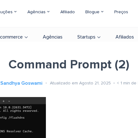
luções
Agências
Afiliado
Blogue
Preços
-commerce
Agências
Startups
Afiliados
Command Prompt (2)
Sandhya Goswami
Atualizado em Agosto 21, 2025
< 1
min de 