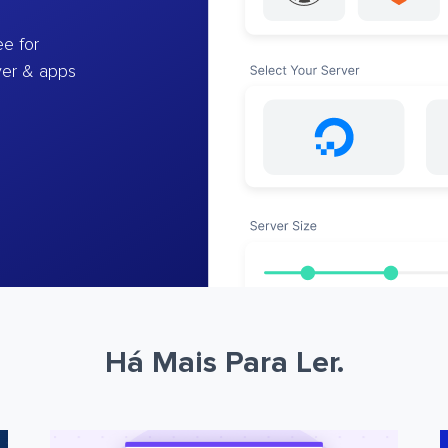
e for
ver & apps
Há Mais Para Ler.