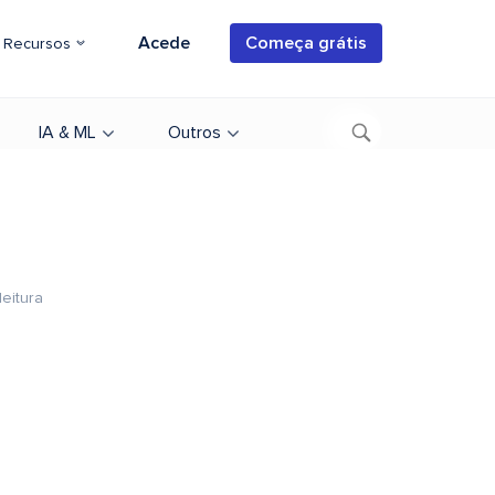
Acede
Começa grátis
Recursos
IA & ML
Outros
leitura