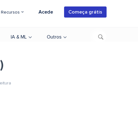
Acede
Começa grátis
Recursos
IA & ML
Outros
)
eitura