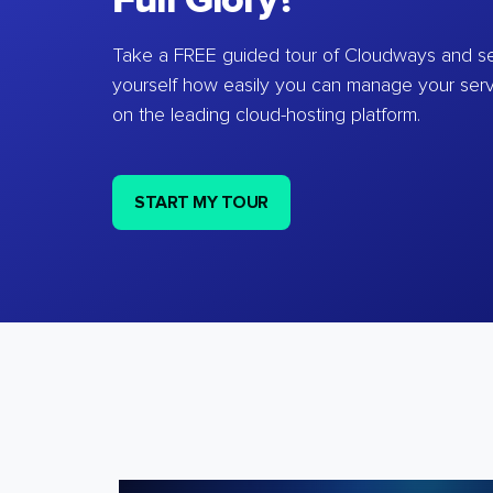
Full Glory?
Take a FREE guided tour of Cloudways and se
yourself how easily you can manage your ser
on the leading cloud-hosting platform.
START MY TOUR