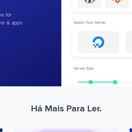
e for
ver & apps
Há Mais Para Ler.