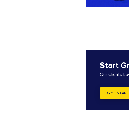
Start G
Our Clients L
GET START