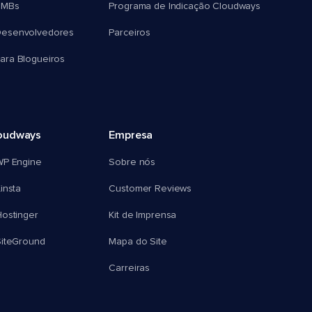
SMBs
Programa de Indicação Cloudways
esenvolvedores
Parceiros
ra Blogueiros
oudways
Empresa
WP Engine
Sobre nós
insta
Customer Reviews
ostinger
Kit de Imprensa
SiteGround
Mapa do Site
Carreiras