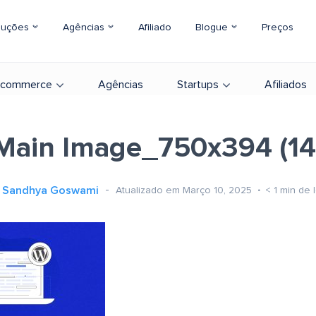
luções
Agências
Afiliado
Blogue
Preços
-commerce
Agências
Startups
Afiliados
Main Image_750x394 (14
Sandhya Goswami
Atualizado em Março 10, 2025
< 1
min de l