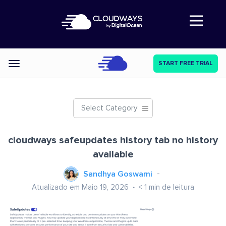
Abre a navegação
START FREE TRIAL
Categories
Select Category
cloudways safeupdates history tab no history
available
Sandhya Goswami
Atualizado em Maio 19, 2026
< 1
min de leitura