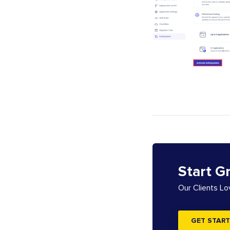
Start G
Our Clients L
GET START