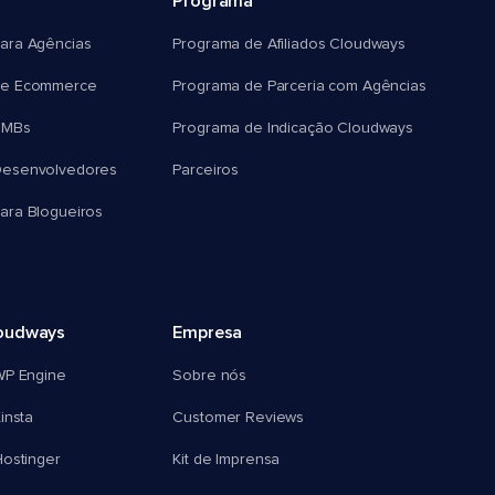
Programa
ara Agências
Programa de Afiliados Cloudways
e Ecommerce
Programa de Parceria com Agências
SMBs
Programa de Indicação Cloudways
esenvolvedores
Parceiros
ra Blogueiros
oudways
Empresa
WP Engine
Sobre nós
insta
Customer Reviews
ostinger
Kit de Imprensa