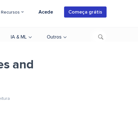
Acede
Começa grátis
Recursos
IA & ML
Outros
es and
eitura