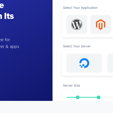
e
 Its
e for
ver & apps