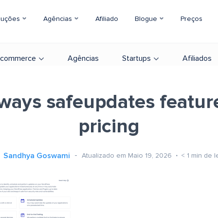
luções
Agências
Afiliado
Blogue
Preços
-commerce
Agências
Startups
Afiliados
ways safeupdates featur
pricing
Sandhya Goswami
Atualizado em Maio 19, 2026
< 1
min de l