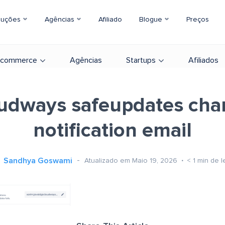
luções
Agências
Afiliado
Blogue
Preços
-commerce
Agências
Startups
Afiliados
udways safeupdates ch
notification email
Sandhya Goswami
Atualizado em Maio 19, 2026
< 1
min de l