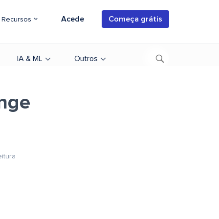
Acede
Começa grátis
Recursos
IA & ML
Outros
ange
eitura