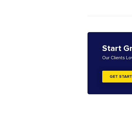
Start G
Our Clients L
GET START