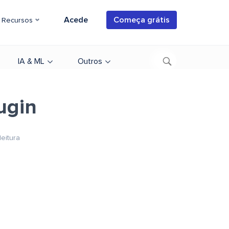
Acede
Começa grátis
Recursos
IA & ML
Outros
ugin
leitura