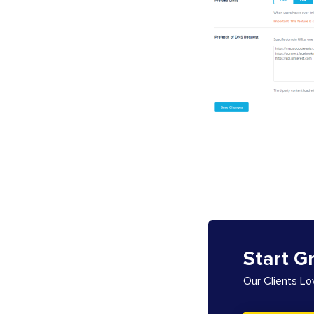
Start G
Our Clients L