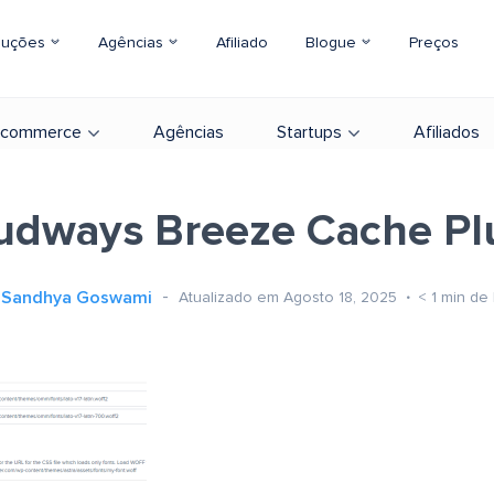
luções
Agências
Afiliado
Blogue
Preços
-commerce
Agências
Startups
Afiliados
udways Breeze Cache Pl
Sandhya Goswami
Atualizado em Agosto 18, 2025
< 1
min de 