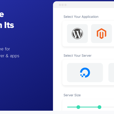
e
 Its
e for
ver & apps