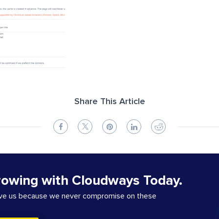
Share This Article
rowing with Cloudways Today.
ove us because we never compromise on these