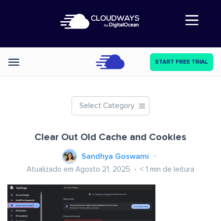
Abre a navegação
START FREE TRIAL
Categories
Select Category
Clear Out Old Cache and Cookies
Sandhya Goswami
Atualizado em Agosto 21, 2025
< 1
min de leitura