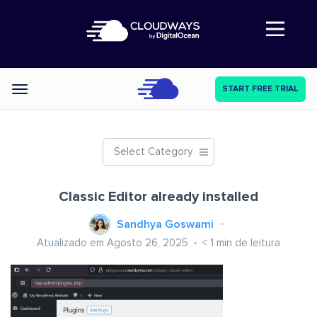
Abre a navegação
START FREE TRIAL
Categories
Select Category
Classic Editor already installed
Sandhya Goswami
Atualizado em Agosto 26, 2025
< 1
min de leitura