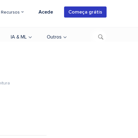
Acede
Começa grátis
Recursos
IA & ML
Outros
eitura