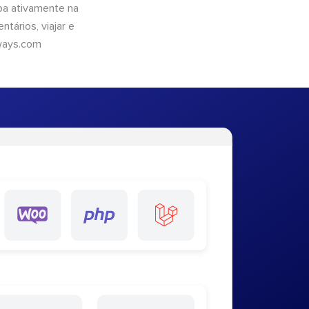
pa ativamente na
tários, viajar e
ways.com