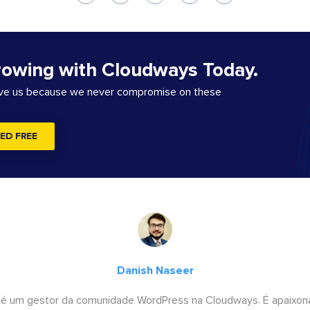
rowing with Cloudways Today.
ove us because we never compromise on these
ED FREE
Danish Naseer
 é um gestor da comunidade WordPress na Cloudways. É apaixona