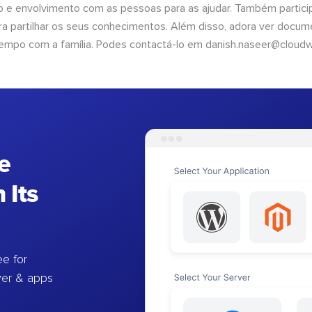
 e envolvimento com as pessoas para as ajudar. Também partici
 partilhar os seus conhecimentos. Além disso, adora ver documen
empo com a família. Podes contactá-lo em
danish.naseer@cloud
e
 Its
e for
ver & apps