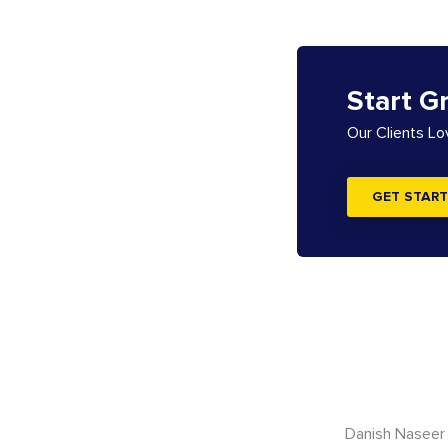
Start G
Our Clients L
GET START
Danish Naseer