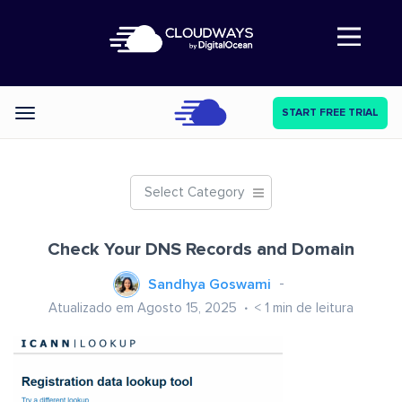
Abre a navegação
START FREE TRIAL
Categories
Select Category
Check Your DNS Records and Domain
Sandhya Goswami
Atualizado em Agosto 15, 2025
< 1
min de leitura