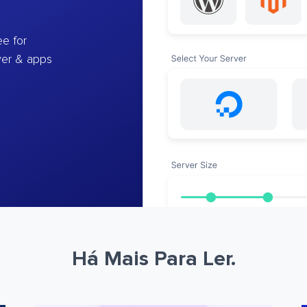
e for
ver & apps
Há Mais Para Ler.