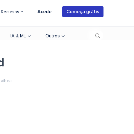
Acede
Começa grátis
Recursos
IA & ML
Outros
d
leitura