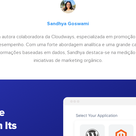
Sandhya Goswami
 autora colaboradora da Cloudways, especializada em promoção
desempenho. Com uma forte abordagem analítica e uma grande c
informações baseadas em dados, Sandhya destaca-se na medição
iniciativas de marketing orgânico.
e
 Its