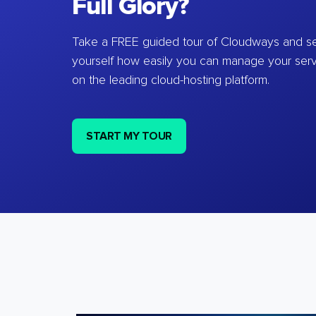
Full Glory?
Take a FREE guided tour of Cloudways and se
yourself how easily you can manage your ser
on the leading cloud-hosting platform.
START MY TOUR