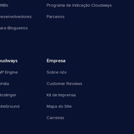
SMBs
Programa de Indicação Cloudways
esenvolvedores
Parceiros
ra Blogueiros
oudways
Empresa
WP Engine
Sobre nós
insta
Customer Reviews
ostinger
Kit de Imprensa
SiteGround
Mapa do Site
Carreiras