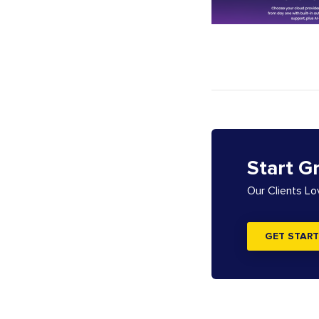
Start G
Our Clients L
GET START