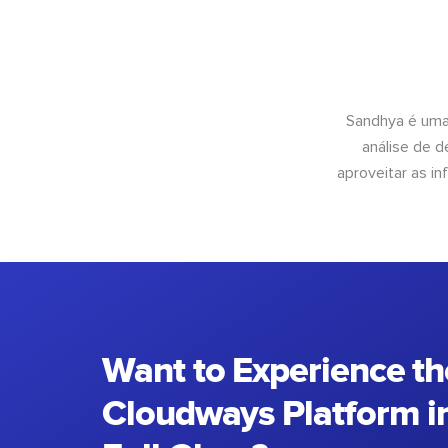
Sandhya é uma
análise de 
aproveitar as 
Want to Experience th
Cloudways Platform in