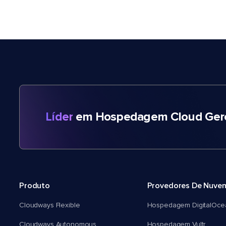
Líder
em Hospedagem Cloud Gere
Produto
Provedores De Nuve
Cloudways Flexible
Hospedagem DigitalOce
Cloudways Autonomous
Hospedagem Vultr