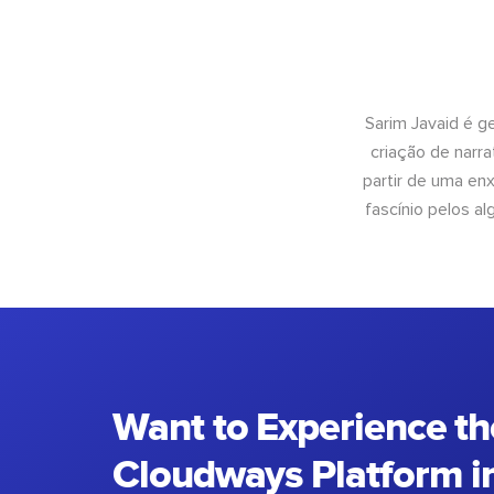
Sarim Javaid é g
criação de narra
partir de uma enx
fascínio pelos a
Want to Experience th
Cloudways Platform in