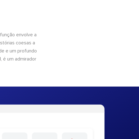
 função envolve a
istórias coesas a
dade e um profundo
l, é um admirador