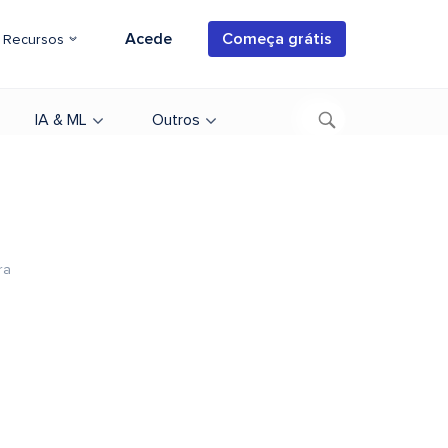
Acede
Começa grátis
Recursos
IA & ML
Outros
ra