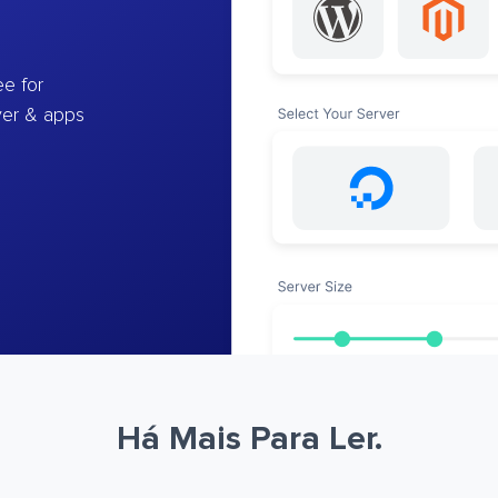
e for
ver & apps
Há Mais Para Ler.