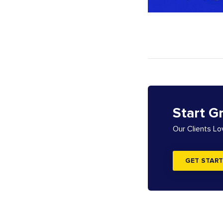
Start G
Our Clients L
GET START