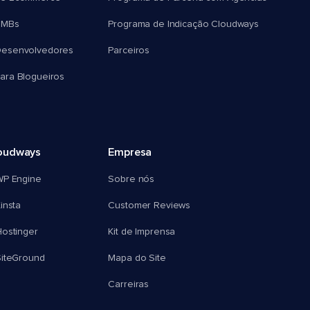
SMBs
Programa de Indicação Cloudways
esenvolvedores
Parceiros
ra Blogueiros
oudways
Empresa
WP Engine
Sobre nós
insta
Customer Reviews
ostinger
Kit de Imprensa
SiteGround
Mapa do Site
Carreiras