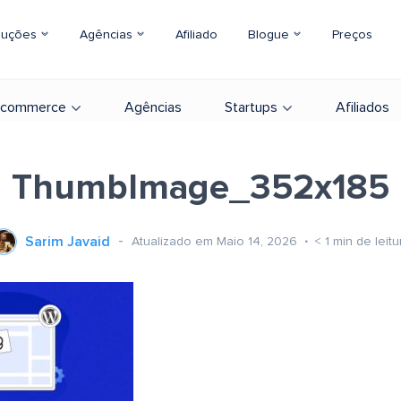
luções
Agências
Afiliado
Blogue
Preços
-commerce
Agências
Startups
Afiliados
ThumbImage_352x185
Sarim Javaid
Atualizado em Maio 14, 2026
< 1
min de leitu