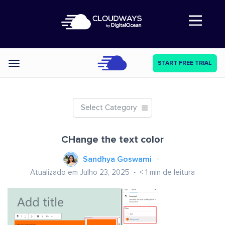
Abre a navegação
START FREE TRIAL
Categories
Select Category
CHange the text color
Sandhya Goswami
Atualizado em Julho 23, 2025
< 1
min de leitura