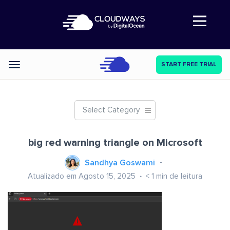
Abre a navegação
START FREE TRIAL
Categories
Select Category
big red warning triangle on Microsoft
Sandhya Goswami
Atualizado em Agosto 15, 2025
< 1
min de leitura