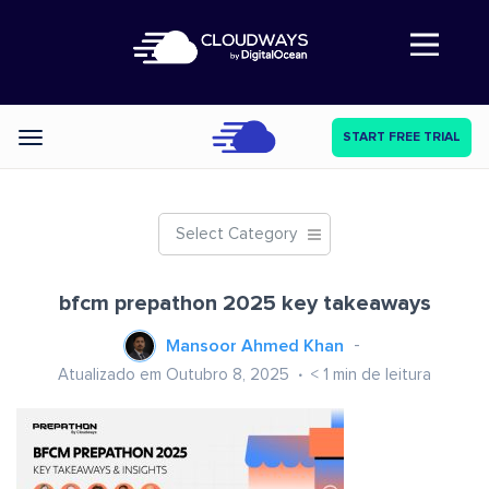
Abre a navegação
START FREE TRIAL
Categories
Select Category
bfcm prepathon 2025 key takeaways
Mansoor Ahmed Khan
Atualizado em Outubro 8, 2025
< 1
min de leitura