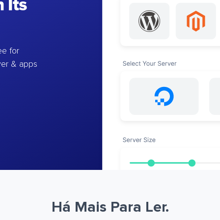
 Its
e for
ver & apps
Há Mais Para Ler.