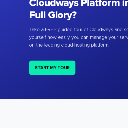
Cloudways Platform in
Full Glory?
Take a FREE guided tour of Cloudways and se
yourself how easily you can manage your ser
on the leading cloud-hosting platform.
START MY TOUR