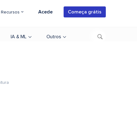
Acede
Começa grátis
Recursos
IA & ML
Outros
itura