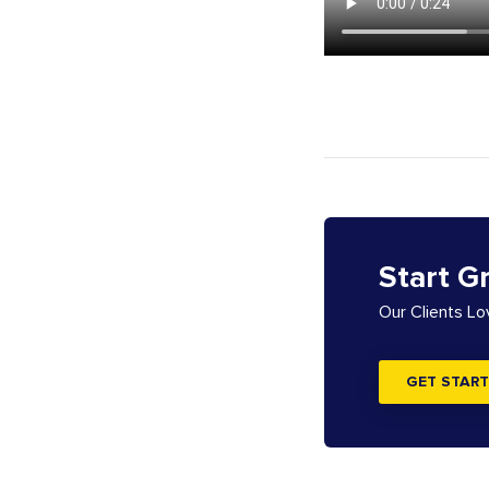
Start G
Our Clients L
GET START