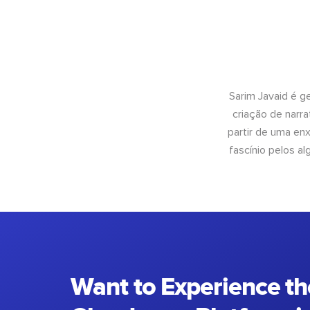
Sarim Javaid é g
criação de narra
partir de uma enx
fascínio pelos a
Want to Experience th