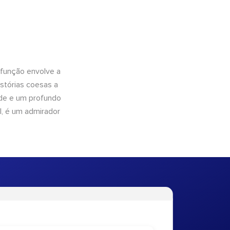
 função envolve a
istórias coesas a
dade e um profundo
l, é um admirador