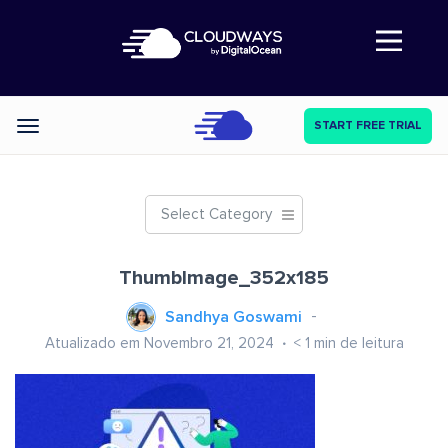
Abre a navegação
START FREE TRIAL
Categories
Select Category
ThumbImage_352x185
Sandhya Goswami
Atualizado em Novembro 21, 2024
< 1
min de leitura