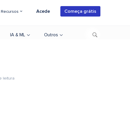
Acede
Começa grátis
Recursos
IA & ML
Outros
e leitura