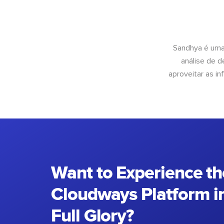
Sandhya é uma
análise de 
aproveitar as 
Want to Experience th
Cloudways Platform in
Full Glory?