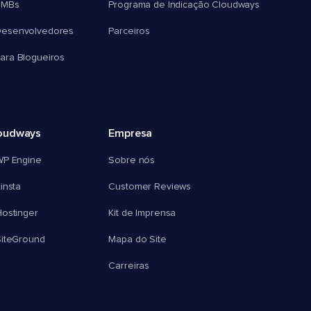
SMBs
Programa de Indicação Cloudways
esenvolvedores
Parceiros
ra Blogueiros
oudways
Empresa
WP Engine
Sobre nós
insta
Customer Reviews
ostinger
Kit de Imprensa
SiteGround
Mapa do Site
Carreiras