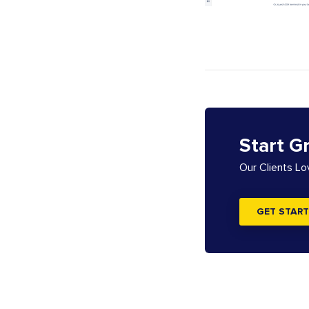
Start G
Our Clients L
GET START