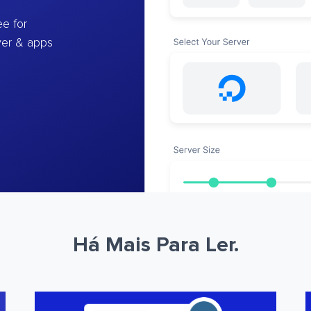
e for
ver & apps
Há Mais Para Ler.