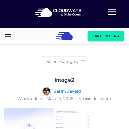
Abre a navegação
START FREE TRIAL
Categories
Select Category
image2
Sarim Javaid
Atualizado em Maio 14, 2026
< 1
min de leitura