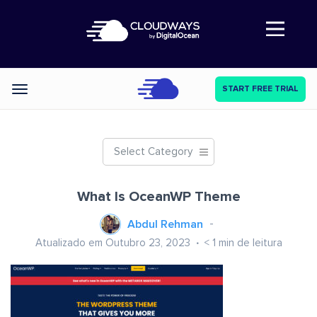
Abre a navegação
START FREE TRIAL
Categories
Select Category
What Is OceanWP Theme
Abdul Rehman
Atualizado em Outubro 23, 2023
< 1
min de leitura