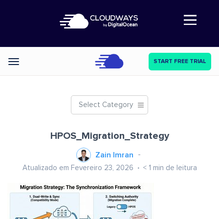
Abre a navegação
START FREE TRIAL
Categories
Select Category
HPOS_Migration_Strategy
Zain Imran
Atualizado em Fevereiro 23, 2026
< 1
min de leitura